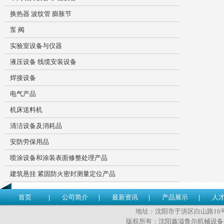
换热器 波纹管 膨胀节
泵 阀
实验室设备与仪器
液压设备 线缆安装设备
焊接设备
电气产品
机床送料机
清洁设备及消耗品
安防劳保用品
喷涂设备和涂装表面修整处理产品
建筑悬挂 紧固防火密封测量定位产品
首页
公司简介
最新资讯
产品展示
人
地址：沈阳市于洪区白山路16号 传
版权所有：沈阳鑫溢鲁尔机械设