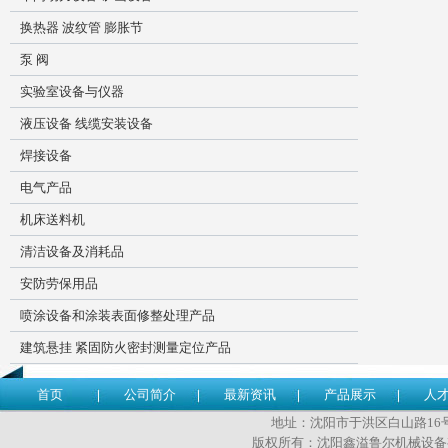
换热器 波纹管 膨胀节
泵 阀
实验室设备与仪器
液压设备 线缆安装设备
焊接设备
电气产品
机床送料机
清洁设备及消耗品
安防劳保用品
喷涂设备和涂装表面修整处理产品
建筑悬挂 紧固防火密封测量定位产品
首页
公司简介
最新资讯
产品展示
人
地址：沈阳市于洪区白山路16号 传
版权所有：沈阳鑫溢鲁尔机械设