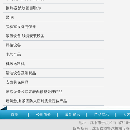
换热器 波纹管 膨胀节
泵 阀
实验室设备与仪器
液压设备 线缆安装设备
焊接设备
电气产品
机床送料机
清洁设备及消耗品
安防劳保用品
喷涂设备和涂装表面修整处理产品
建筑悬挂 紧固防火密封测量定位产品
首页
公司简介
最新资讯
产品展示
人
地址：沈阳市于洪区白山路16号 传
版权所有：沈阳鑫溢鲁尔机械设