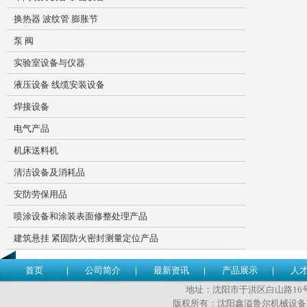
换热器 波纹管 膨胀节
泵 阀
实验室设备与仪器
液压设备 线缆安装设备
焊接设备
电气产品
机床送料机
清洁设备及消耗品
安防劳保用品
喷涂设备和涂装表面修整处理产品
建筑悬挂 紧固防火密封测量定位产品
首页
公司简介
最新资讯
产品展示
人
地址：沈阳市于洪区白山路16号 传
版权所有：沈阳鑫溢鲁尔机械设