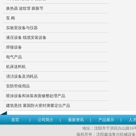
换热器 波纹管 膨胀节
泵 阀
实验室设备与仪器
液压设备 线缆安装设备
焊接设备
电气产品
机床送料机
清洁设备及消耗品
安防劳保用品
喷涂设备和涂装表面修整处理产品
建筑悬挂 紧固防火密封测量定位产品
首页
公司简介
最新资讯
产品展示
人
地址：沈阳市于洪区白山路16号 传
版权所有：沈阳鑫溢鲁尔机械设